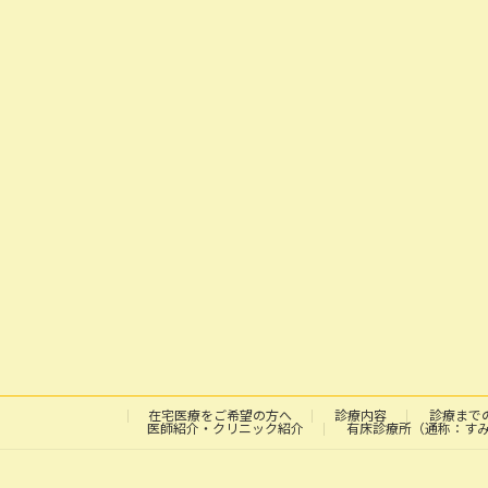
在宅医療をご希望の方へ
診療内容
診療まで
医師紹介・クリニック紹介
有床診療所（通称：す