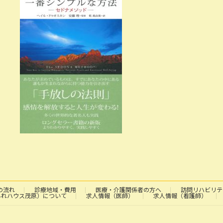
日
時
:
の流れ
診療地域・費用
医療・介護関係者の方へ
訪問リハビリテ
みれハウス茂原）について
求人情報（医師）
求人情報（看護師）