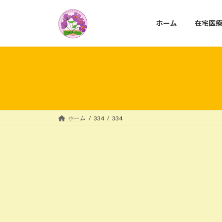
コ
ナ
ン
ビ
ホーム
在宅医
テ
ゲ
ン
ー
ツ
シ
へ
ョ
ス
ン
キ
に
ッ
移
プ
動
ホーム
334
334