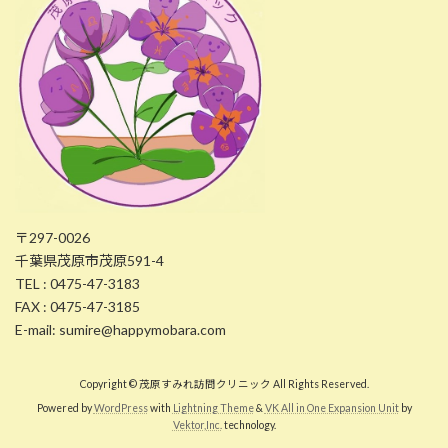
〒297-0026
千葉県茂原市茂原591-4
TEL : 0475-47-3183
FAX : 0475-47-3185
E-mail: sumire@happymobara.com
Copyright © 茂原すみれ訪問クリニック All Rights Reserved.
Powered by
WordPress
with
Lightning Theme
&
VK All in One Expansion Unit
by
Vektor,Inc.
technology.