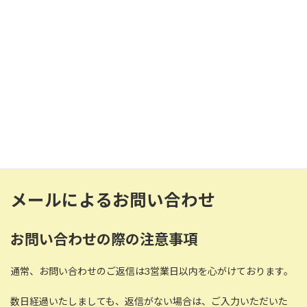
当院の患者様、ご家族様
その他、ご相談はこちら
電話番号：0475-47-3183（代表）
090-2905-6429（相談専用番号）
訪問診療を検討されている方・ご家族様
医療、介護関係者様
メールによるお問い合わせ
お問い合わせの際の注意事項
通常、お問い合わせのご返信は3営業日以内を心がけております。
数日経過いたしましても、返信がない場合は、ご入力いただいた