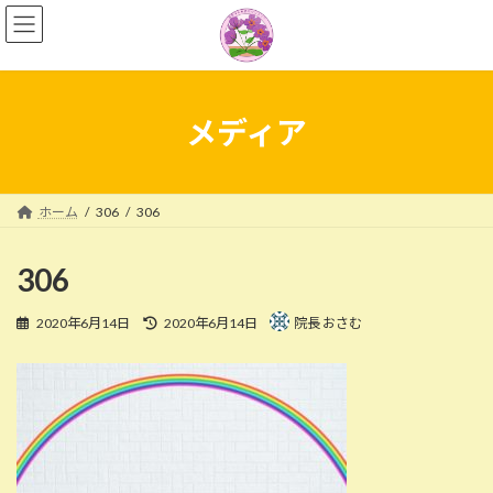
コ
ナ
ン
ビ
テ
ゲ
ン
ー
ツ
シ
へ
ョ
メディア
ス
ン
キ
に
ッ
移
プ
動
ホーム
306
306
306
最
2020年6月14日
2020年6月14日
院長 おさむ
終
更
新
日
時
: